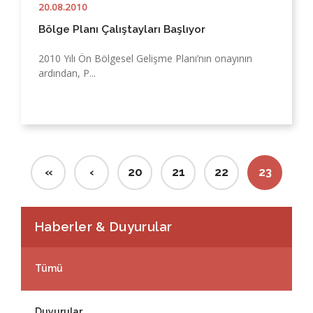
20.08.2010
Bölge Planı Çalıştayları Başlıyor
2010 Yılı Ön Bölgesel Gelişme Planı’nın onayının
ardından, P...
«
‹
20
21
22
23
Haberler & Duyurular
Tümü
Duyurular