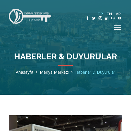
TR
EN
AR
HABERLER & DUYURULAR
Hakkımızda
Anasayfa
Medya Merkezi
Haberler & Duyurular
Şanlıurfa
Sektörler
Teşvik ve Destekler