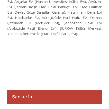
Evi, Akçarlar Evi (Harran Üniversitesi Kültür Evi), Akyüzler
Evi, Çardaklı Köşk, Hacı Bekir Pabuççu Evi, Hacı Hafızlar
Evi (Devlet Güzel Sanatlar Galerisi), Hacı İmam Demirkol
Evi, Hacıbanlar Evi, Kürkçüzâde Halil Hafız Evi, Osman
Çiftbudak Evi (Melekler Evi), Şahapzâde Bakır Evi
(Arabizâde Reşit Efendi Evi), ŞURKAV Kültür Merkezi,
Yemen Askeri Evi’dir (Hacı Tevfik Saraç Evi).
Şanlıurfa