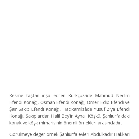
Medya Merkezi
Yatırım Haritası
İletişim
Kesme taştan inşa edilen Kürkçüzâde Mahmûd Nedim
Efendi Konağı, Osman Efendi Konağı, Ömer Edip Efendi ve
Şair Sakıb Efendi Konağı, Hacıkamilzâde Yusuf Ziya Efendi
Konağı, Sakıplardan Halil Bey'in Aynalı Köşkü, Şanlıurfa'daki
konak ve köşk mimarisinin önemli örnekleri arasındadır.
Görülmeye değer örnek Şanlıurfa evleri Abdülkadir Hakkari