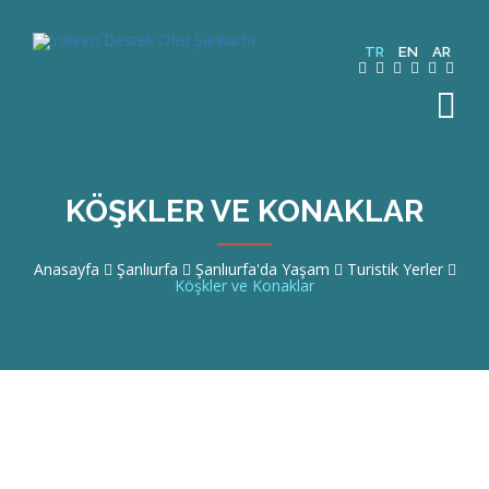
TR
EN
AR
KÖŞKLER VE KONAKLAR
Hakkımızda
Anasayfa
Şanlıurfa
Şanlıurfa'da Yaşam
Turistik Yerler
Köşkler ve Konaklar
Şanlıurfa
Sektörler
Teşvik ve Destekler