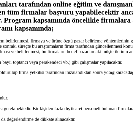
arı tarafından online eğitim ve danışmanlı
ren tüm firmalar başvuru yapabilecektir anca
ir. Program kapsamında öncelikle firmalara 
gramı kapsamında;
rın belirlenmesi, firmaya ve ürüne özgü pazar belirleme yöntemlerinin ge
ve sonraki süreçte bu araştırmaların firma tarafından güncellenmesi kon
lması ve belirlenmesi, bu firmaların hedef pazarlardaki müşterilerinin ara
ı-bayii-toptancı veya perakendeci vb.) gibi çalışmalar yapılacaktır.
oldurulup firma yetkilisi tarafından imzalandıktan sonra ydo@karacadag
udur.
sı gerekmektedir. Bir kişiden fazla dış ticaret personeli bulunan firmalara
 da değerlendirme de dikkate alınacaktır.