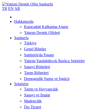
TR
EN
AR
Hakkımızda
Karacadağ Kalkınma Ajansı
Yatırım Destek Ofisleri
Şanlıurfa
Türkiye
Genel Bilgiler
Şanlıurfa'da Yaşam
Yatırım Yapılabilecek Başlıca Sektörler
Sanayi Bölgeleri
Tarım Bölgeleri
Demografik Yapısı ve İşgücü
Sektörler
Tarım ve Hayvancılık
Sanayi ve İmalat
Madencilik
Dış Ticaret