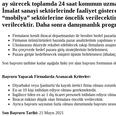
ay sürecek toplamda 24 saat konunun uzmanl
İmalat sanayi sektörlerinde faaliyet göste
“mobilya” sektörlerine öncelik verilecekt
verilecektir. Daha sonra danışmanlık pro
Firmaların kendi ihracat departmanları ile beraber hedef pazarla
Firmanın ürünü/ürünleri bazında pazar analizlerinin yapılması 
Uluslararası düzeyde rekabet edebilecek rakip firmaların araştırı
Bu çerçevede hedef pazara giriş stratejilerinin belirlenmesi,
Pazara girişte hedeflenecek müşteri tipinin belirlenmesi (ithalatç
Son başvuru tarihine kadar aşağıda linki yer alan başvuru formunun d
Başvuru Yapacak Firmalarda Aranacak Kriterler:
Diyarbakır veya Şanlıurfa’da kayıtlı üretici firma olması zorunl
En az 10 kişi istihdam ediyor olması gerekmektedir.
İngilizce bilen en az 1 dış ticaret personeli istihdam ediyor olma
İhracat miktarı düşük olan firmalara öncelik verilecektir.
Ayrıca başvuru sayısının fazla olması durumunda başvuru sırası
Son Başvuru Tarihi:
21 Mayıs 2021