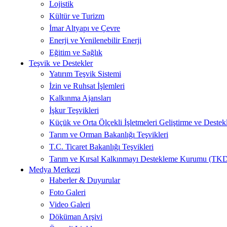
Lojistik
Kültür ve Turizm
İmar Altyapı ve Çevre
Enerji ve Yenilenebilir Enerji
Eğitim ve Sağlık
Teşvik ve Destekler
Yatırım Teşvik Sistemi
İzin ve Ruhsat İşlemleri
Kalkınma Ajansları
İşkur Teşvikleri
Küçük ve Orta Ölçekli İşletmeleri Geliştirme ve Dest
Tarım ve Orman Bakanlığı Teşvikleri
T.C. Ticaret Bakanlığı Teşvikleri
Tarım ve Kırsal Kalkınmayı Destekleme Kurumu (TK
Medya Merkezi
Haberler & Duyurular
Foto Galeri
Video Galeri
Döküman Arşivi