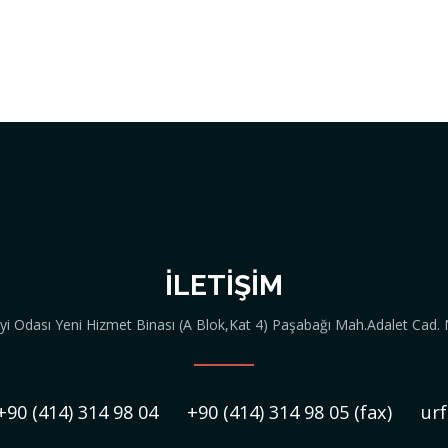
İLETIŞIM
ayi Odası Yeni Hizmet Binası (A Blok,Kat 4) Paşabağı Mah.Adalet Cad.
+90 (414) 314 98 04
+90 (414) 314 98 05 (fax)
ur