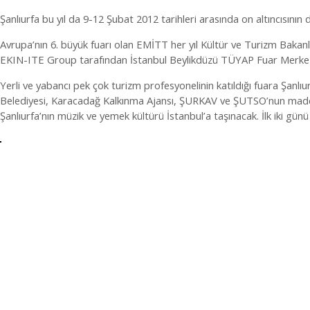
Şanlıurfa bu yıl da 9-12 Şubat 2012 tarihleri arasında on altıncısını
Avrupa’nın 6. büyük fuarı olan EMİTT her yıl Kültür ve Turizm Baka
EKIN-ITE Group tarafından İstanbul Beylikdüzü TÜYAP Fuar Merkezi
Yerli ve yabancı pek çok turizm profesyonelinin katıldığı fuara Şanlıur
Belediyesi, Karacadağ Kalkınma Ajansı, ŞURKAV ve ŞUTSO’nun maddi kat
Şanlıurfa’nın müzik ve yemek kültürü İstanbul’a taşınacak. İlk iki gün