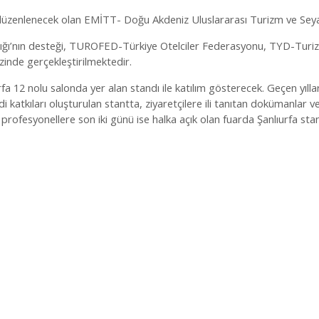
n düzenlenecek olan EMİTT- Doğu Akdeniz Uluslararası Turizm ve Seyaha
nlığı’nın desteği, TUROFED-Türkiye Otelciler Federasyonu, TYD-Turiz
nde gerçekleştirilmektedir.
fa 12 nolu salonda yer alan standı ile katılım gösterecek. Geçen yıllar
kıları oluşturulan stantta, ziyaretçilere ili tanıtan dokümanlar ve g
ü profesyonellere son iki günü ise halka açık olan fuarda Şanlıurfa st