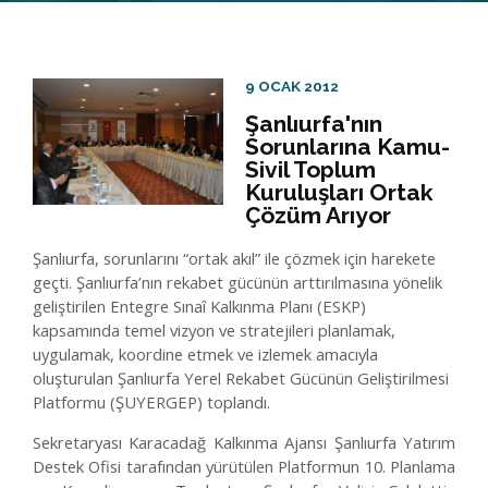
Medya Merkezi
Yatırım Haritası
9 OCAK 2012
Şanlıurfa'nın
İletişim
Sorunlarına Kamu-
Sivil Toplum
Kuruluşları Ortak
Çözüm Arıyor
Şanlıurfa, sorunlarını “ortak akıl” ile çözmek için harekete
geçti. Şanlıurfa’nın rekabet gücünün arttırılmasına yönelik
geliştirilen Entegre Sınaî Kalkınma Planı (ESKP)
kapsamında temel vizyon ve stratejileri planlamak,
uygulamak, koordine etmek ve izlemek amacıyla
oluşturulan Şanlıurfa Yerel Rekabet Gücünün Geliştirilmesi
Platformu (ŞUYERGEP) toplandı.
Sekretaryası Karacadağ Kalkınma Ajansı Şanlıurfa Yatırım
Destek Ofisi tarafından yürütülen Platformun 10. Planlama