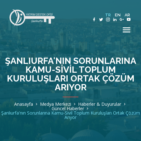
TR
EN
AR
ŞANLIURFA'NIN SORUNLARINA
KAMU-SIVIL TOPLUM
Hakkımızda
KURULUŞLARI ORTAK ÇÖZÜM
ARIYOR
Şanlıurfa
Anasayfa
Medya Merkezi
Haberler & Duyurular
Güncel Haberler
Sektörler
Şanlıurfa'nın Sorunlarına Kamu-Sivil Toplum Kuruluşları Ortak Çözüm
Arıyor
Teşvik ve Destekler