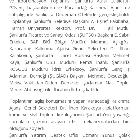
ve Koordinasyon Toplantısı, Şanlıurfa Valisi Celalettin
Güvenç başkanlığında ve Karacadağ Kalkınma Ajansı ev
sahipliğinde Şanlıurfa Dedeman Oteli’nde gerçekleştirildi.
Toplantıya Şanlıurfa Belediye Başkanı A. Eşref Fakıbaba,
Harran Üniversitesi Rektörü Prof. Dr. İ. Halil Mutlu,
Şanlıurfa Ticaret ve Sanayi Odası (ŞUTSO) Başkanı E. Sabri
Ertekin, GAP BKİ Bölge Müdürü Mehmet Açıkgöz,
Karacadağ Kalkınma Ajansı Genel Sekreteri Dr. İlhan
Karakoyun, Şanlıurfa Ticaret Borsası Başkanı Mehmet
Kaya, Şanlıurfa OSB Müdürü Remzi İnanlı, Şanlıurfa
KOSGEB Müdürü İdris Erkeksoy, Şanlıurfa Genç İş
Adamları Derneği (ŞUGİAD) Başkanı Mehmet Öksüzoğlu,
Meksa Vakfı’dan Didem Demirkol, işadamları Naci Toplu,
Medet Abbasoğlu ile İbrahim İletmiş katıldı.
Toplantının açılış konuşmasını yapan Karacadağ Kalkınma
Ajansı Genel Sekreteri Dr. İlhan Karakoyun, platformun
kamu ve sivil toplum kuruluşlarının Şanlıurfa’nın yaşadığı
sorunlara çözüm arayan etkili mekanizmalardan biri
olduğunu söyledi.
Şanlıurfa Yatırım Destek Ofisi Uzmanı Yunus Çolak