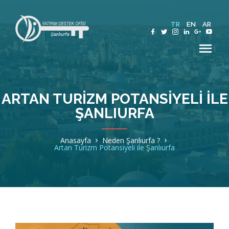
TR
EN
AR
ARTAN TURIZM POTANSIYELI ILE
ŞANLIURFA
Hakkımızda
Anasayfa
Neden Şanlıurfa ?
Şanlıurfa
Artan Turizm Potansiyeli ile Şanlıurfa
Sektörler
Teşvik ve Destekler