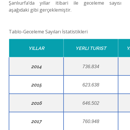
Şanlıurfa’da yıllar itibari ile geceleme sayısı
aşağıdaki gibi gerçeklemiştir.
Tablo-Geceleme Sayıları İstatistikleri
YILLAR
YERLI TURIST
Y
2014
736.834
2015
623.638
2016
646.502
2017
760.948