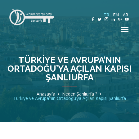
TR
EN
AR
TÜRKIYE VE AVRUPA’NIN
ORTADOĞU’YA AÇILAN KAPISI
Hakkımızda
ŞANLIURFA
Şanlıurfa
Anasayfa
Neden Şanlıurfa ?
Türkiye ve Avrupa’nın Ortadoğu’ya Açılan Kapısı Şanlıurfa
Sektörler
Teşvik ve Destekler