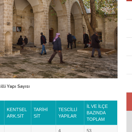
lli Yapı Sayısı
İL VE İLÇE
KENTSEL
TARİHİ
TESCİLLİ
BAZINDA
ARK.SİT
SİT
YAPILAR
TOPLAM
4
53