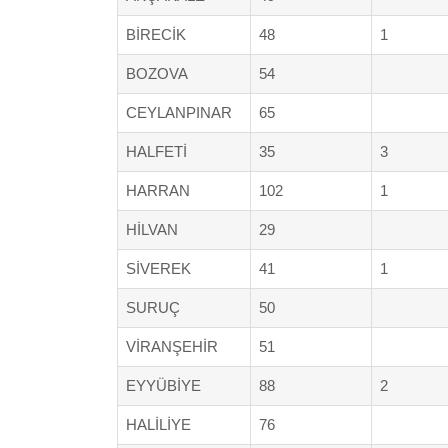
BİRECİK
48
1
BOZOVA
54
CEYLANPINAR
65
HALFETİ
35
3
HARRAN
102
1
HİLVAN
29
SİVEREK
41
1
SURUÇ
50
VİRANŞEHİR
51
EYYÜBİYE
88
2
HALİLİYE
76