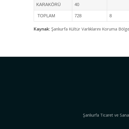
KARAKÖRÜ
40
TOPLAM
728
8
Şanlıurfa Kültür Varlıklarını Koruma Bölg
Kaynak:
Şanlıurfa Ticaret ve San