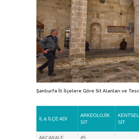
Şanlıurfa İli İlçelere Göre Sit Alanları ve Tesci
ARKEOLOJİK
KENTSEL
İL & İLÇE ADI
SİT
SİT
AKÇAKALE
49