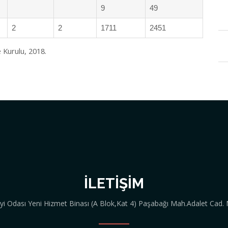
9
49
2
2
1711
2451
e Kurulu, 2018.
İLETIŞIM
ayi Odası Yeni Hizmet Binası (A Blok,Kat 4) Paşabağı Mah.Adalet Cad.