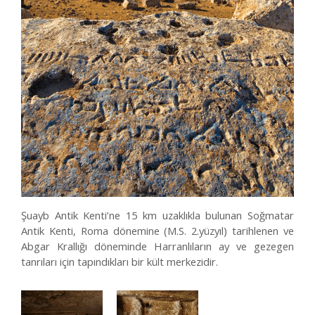
Medya Merkezi
Yatırım Haritası
İletişim
Şuayb Antik Kenti’ne 15 km uzaklıkla bulunan Soğmatar
Antik Kenti, Roma dönemine (M.S. 2.yüzyıl) tarihlenen ve
Abgar Krallığı döneminde Harranlıların ay ve gezegen
tanrıları için tapındıkları bir kült merkezidir.