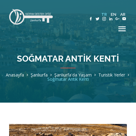
TR
EN
AR
SOĞMATAR ANTIK KENTI
Hakkımızda
Anasayfa
Şanlıurfa
Şanlıurfa'da Yaşam
Turistik Yerler
Soğmatar Antik Kenti
Şanlıurfa
Sektörler
Teşvik ve Destekler